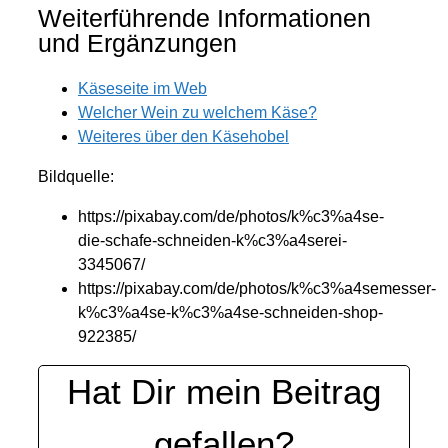
Weiterführende Informationen
und Ergänzungen
Käseseite im Web
Welcher Wein zu welchem Käse?
Weiteres über den Käsehobel
Bildquelle:
https://pixabay.com/de/photos/k%c3%a4se-
die-schafe-schneiden-k%c3%a4serei-
3345067/
https://pixabay.com/de/photos/k%c3%a4semesser-
k%c3%a4se-k%c3%a4se-schneiden-shop-
922385/
Hat Dir mein Beitrag
gefallen?