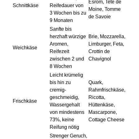
Esrom, Tete de
Schnittkäse
Reifedauer von
Moine, Tomme
3 Wochen bis zu
de Savoie
9 Monaten
Sanfte bis
herzhaft würzige
Brie, Mozzarella,
Aromen,
Limburger, Feta,
Weichkäse
Reifezeit
Crottin de
zwischen 2 und
Chavignol
8 Wochen
Leicht krümelig
bis hin zu
Quark,
cremig-
Rahmfrischkäse,
geschmeidig,
Ricotta,
Frischkäse
Wassergehalt
Hüttenkäse,
von mindestens
Mascarpone,
73%, keine
Cottage Cheese
Reifung nötig
Strenger Geruch,